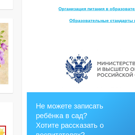
Организация питания в образоват
Образовательные стандарты 
Не можете записать
ребёнка в сад?
Хотите рассказать о
воспитателях?