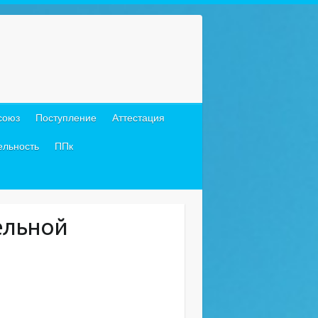
союз
Поступление
Аттестация
ельность
ППк
ельной