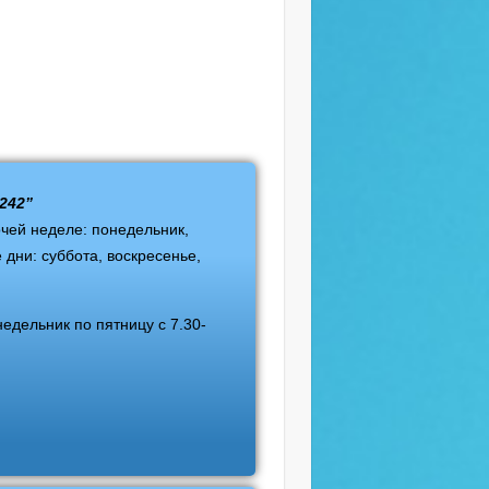
242”
чей неделе: понедельник,
 дни:
суббота, воскресенье,
едельник по пятницу с 7.30-
u