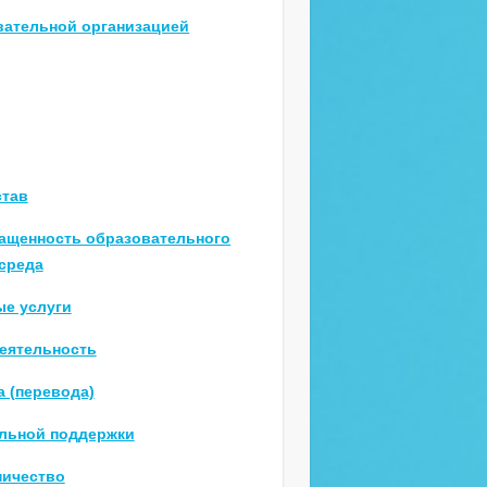
вательной организацией
став
нащенность образовательного
 среда
е услуги
еятельность
а (перевода)
льной поддержки
ничество