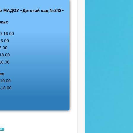
го МАДОУ «Детский сад №242»
оты:
0-16.00
16.00
6.00
18.00
16.00
ма:
-10.00
-18.00
ия