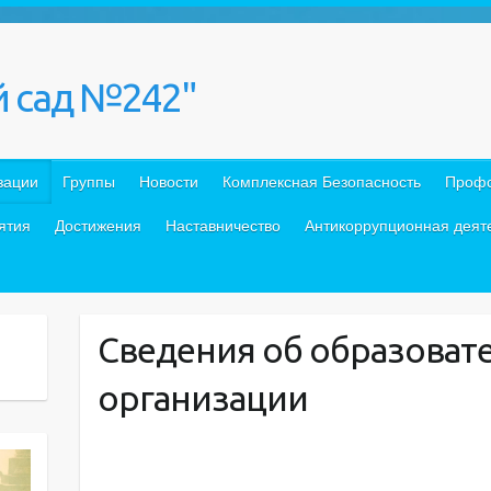
 сад №242"
зации
Группы
Новости
Комплексная Безопасность
Проф
ятия
Достижения
Наставничество
Антикоррупционная деят
Сведения об образоват
организации