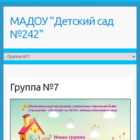
Skip
to
МАДОУ "Детский сад
content
№242"
Группа №7