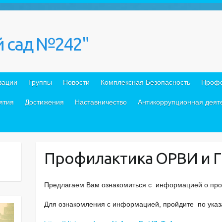
 сад №242"
зации
Группы
Новости
Комплексная Безопасность
Проф
ятия
Достижения
Наставничество
Антикоррупционная деят
Профилактика ОРВИ и 
Предлагаем Вам ознакомиться с информацией о про
Для ознакомления с информацией, пройдите по ука