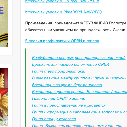
https://disk.yandex.ru/i/n1xvv_BwUZzTuA
https://disk.yandex.ru/d/de9tYYLAwKYdYQ
Произведения принадлежат ФГБУЗ ФЦГИЭ Роспотреб
обязательным указанием на принадлежность. Сказки 
5 правил профилактики ОРВИ и гриппа
Возбудители острых респираторных инфекций
Бронхит, как частое осложнение ОРВИ
Грипп и его профилактика.
В чем разница между гриппом и другими вирус
Вакцинация во время беременности
Вакцинация против гриппа. Бесплатная / платн
Гигиена при ОРВИ и гриппе
Грипп в представлении не нуждается
Грипп информация о заболевании в вопросах и 
Грипп птиц у человека
Грипп. Важность коллективного иммунитета