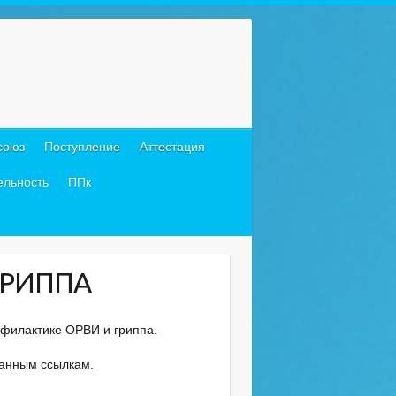
союз
Поступление
Аттестация
ельность
ППк
ГРИППА
филактике ОРВИ и гриппа.
занным ссылкам.