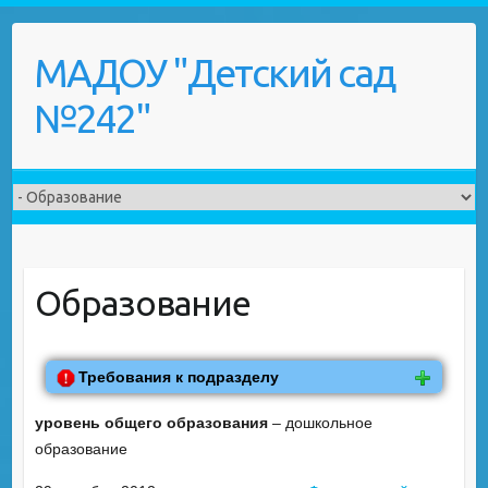
Skip
to
МАДОУ "Детский сад
content
№242"
Образование
Требования к подразделу
уровень общего образования
– дошкольное
образование